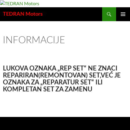
Претрага
TEDRAN Motors
СКОЧИ
ПРИМА
НА
ИЗБОР
САДРЖАЈ
INFORMACIJE
LUKOVA OZNAKA „REP SET“ NE ZNACI
REPARIRAN(REMONTOVAN) SET,VEĆ JE
OZNAKA ZA „REPARATUR SET“ ILI
KOMPLETAN SET ZA ZAMENU