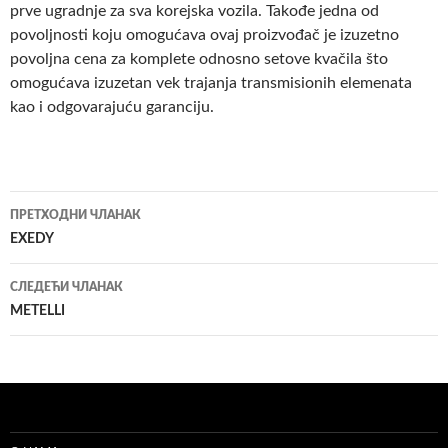
prve ugradnje za sva korejska vozila. Takođe jedna od
povoljnosti koju omogućava ovaj proizvođač je izuzetno
povoljna cena za komplete odnosno setove kvačila što
omogućava izuzetan vek trajanja transmisionih elemenata
kao i odgovarajuću garanciju.
Кретање
ПРЕТХОДНИ ЧЛАНАК
чланака
EXEDY
СЛЕДЕЋИ ЧЛАНАК
METELLI