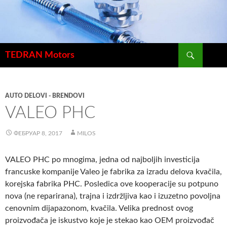
Претрага
TEDRAN Motors
СКОЧИ
НА
САДРЖАЈ
AUTO DELOVI - BRENDOVI
VALEO PHC
ФЕБРУАР 8, 2017
MILOS
VALEO PHC po mnogima, jedna od najboljih investicija
francuske kompanije Valeo je fabrika za izradu delova kvačila,
korejska fabrika PHC. Posledica ove kooperacije su potpuno
nova (ne reparirana), trajna i izdržljiva kao i izuzetno povoljna
cenovnim dijapazonom, kvačila. Velika prednost ovog
proizvođača je iskustvo koje je stekao kao OEM proizvođač