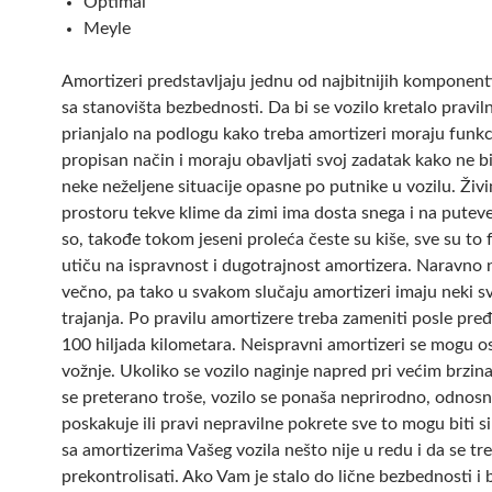
Optimal
Meyle
Amortizeri predstavljaju jednu od najbitnijih komponenti
sa stanovišta bezbednosti. Da bi se vozilo kretalo praviln
prianjalo na podlogu kako treba amortizeri moraju funkc
propisan način i moraju obavljati svoj zadatak kako ne b
neke neželjene situacije opasne po putnike u vozilu. Živ
prostoru tekve klime da zimi ima dosta snega i na putev
so, takođe tokom jeseni proleća česte su kiše, sve su to f
utiču na ispravnost i dugotrajnost amortizera. Naravno n
večno, pa tako u svakom slučaju amortizeri imaju neki sv
trajanja. Po pravilu amortizere treba zameniti posle pre
100 hiljada kilometara. Neispravni amortizeri se mogu o
vožnje. Ukoliko se vozilo naginje napred pri većim brzi
se preterano troše, vozilo se ponaša neprirodno, odnos
poskakuje ili pravi nepravilne pokrete sve to mogu biti 
sa amortizerima Vašeg vozila nešto nije u redu i da se tr
prekontrolisati. Ako Vam je stalo do lične bezbednosti i