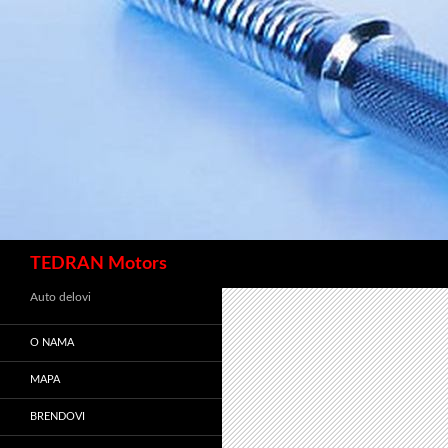
Претрага
TEDRAN Motors
Auto delovi
O NAMA
MAPA
BRENDOVI