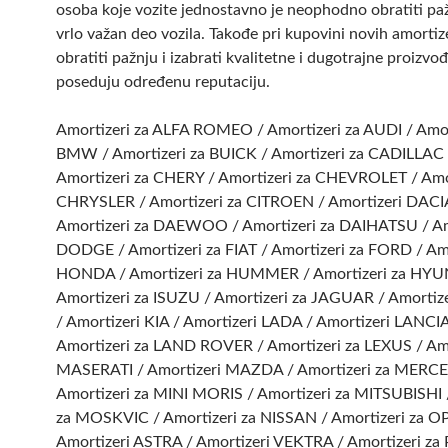
osoba koje vozite jednostavno je neophodno obratiti pa
vrlo važan deo vozila. Takođe pri kupovini novih amortiz
obratiti pažnju i izabrati kvalitetne i dugotrajne proizvođ
poseduju određenu reputaciju.
Amortizeri za ALFA ROMEO / Amortizeri za AUDI / Amor
BMW / Amortizeri za BUICK / Amortizeri za CADILLAC 
Amortizeri za CHERY / Amortizeri za CHEVROLET / Amor
CHRYSLER / Amortizeri za CITROEN / Amortizeri DACI
Amortizeri za DAEWOO / Amortizeri za DAIHATSU / Am
DODGE / Amortizeri za FIAT / Amortizeri za FORD / Am
HONDA / Amortizeri za HUMMER / Amortizeri za HYU
Amortizeri za ISUZU / Amortizeri za JAGUAR / Amortize
/ Amortizeri KIA / Amortizeri LADA / Amortizeri LANCIA
Amortizeri za LAND ROVER / Amortizeri za LEXUS / Amo
MASERATI / Amortizeri MAZDA / Amortizeri za MERC
Amortizeri za MINI MORIS / Amortizeri za MITSUBISHI 
za MOSKVIC / Amortizeri za NISSAN / Amortizeri za O
Amortizeri ASTRA / Amortizeri VEKTRA / Amortizeri z