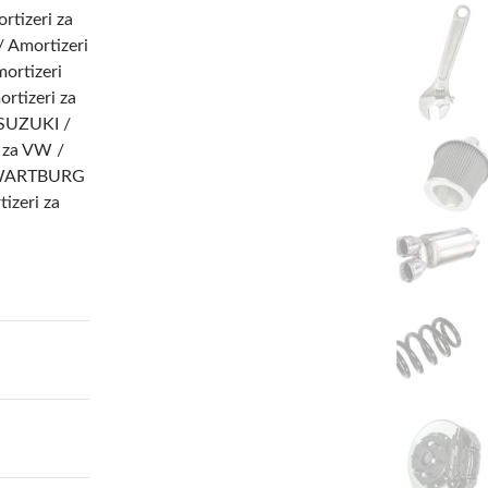
tizeri za
 Amortizeri
ortizeri
rtizeri za
 SUZUKI /
 za VW /
a WARTBURG
izeri za