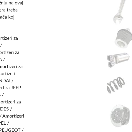
žnju na ovaj
era treba
ača koji
tizeri za
/
tizeri za
A /
ortizeri za
ortizeri
NDAI /
ri za JEEP
 /
rtizeri za
EDES /
/ Amortizeri
PEL /
a PEUGEOT /