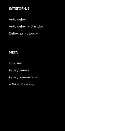
КАТЕГОРИЈЕ
Auto delovi
Auto delovi – Brendovi
Delovi za motorcikl
МЕТА
Пријава
Довод уноса
Довод коментара
sr.WordPress.org