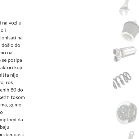
 na vozilu
o i
ionisati na
i došlo do
imo na
e se posipa
aktori koji
išta nije
oj rok
đenih 80 do
setiti tokom
nama, gume
no
simptomi da
ebaju
 bezbednosti