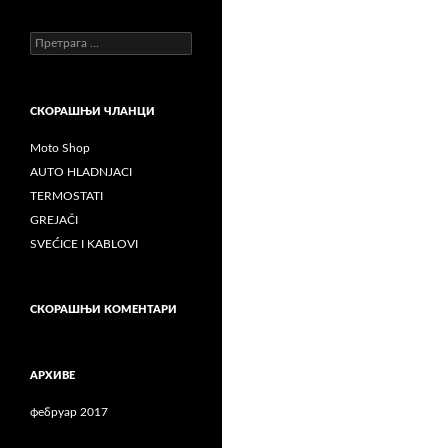
Претрага
за:
СКОРАШЊИ ЧЛАНЦИ
Moto Shop
AUTO HLADNJACI
TERMOSTATI
GREJAČI
SVEĆICE I KABLOVI
СКОРАШЊИ КОМЕНТАРИ
АРХИВЕ
фебруар 2017